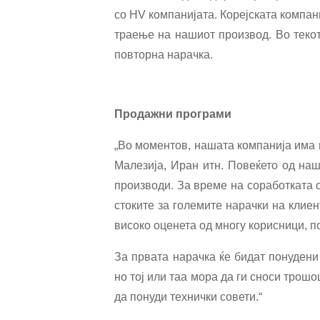
со HV компанијата. Корејската компа
траење на нашиот производ. Во текот 
повторна нарачка.
Продажни програми
„Во моментов, нашата компанија има и
Малезија, Иран итн. Повеќето од на
производи. За време на соработката 
стоките за големите нарачки на клие
високо оценета од многу корисници, п
За првата нарачка ќе бидат понуден
но тој или таа мора да ги сноси трош
да понуди технички совети.“