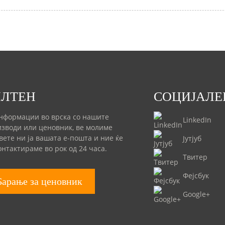
ИЛТЕН
СОЦИЈАЛЕ
нформации во врска со нашите
LinkedIn
зводи или ценовник, ве молиме
вете ни ја вашата е-пошта и ние ќе
Јутјуб
онтактираме во рок од 24 часа.
Твитер
Фејсбук
Барање за ценовник
Google+