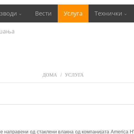
зводи
Вести
Услуга
Технички
ашања
ДОМА
УСЛУГА
е направени од стаклени влакна од компанијата America H