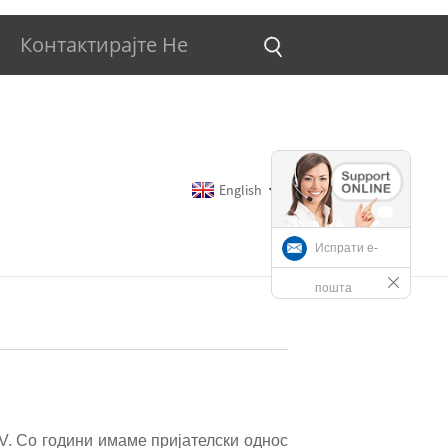
Контактирајте Не
English
Испрати е-
пошта
V. Со години имаме пријателски однос