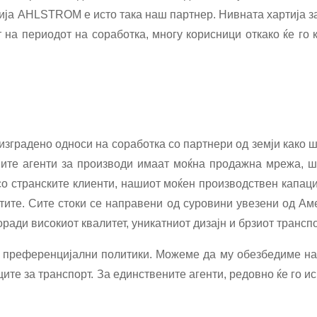
нија AHLSTROM е исто така наш партнер. Нивната хартија 
на периодот на соработка, многу корисници откако ќе го к
зградено односи на соработка со партнери од земји како ш
шите агенти за производи имаат моќна продажна мрежа, ш
со странските клиенти, нашиот моќен производствен капац
нтите. Сите стоки се направени од суровини увезени од Ам
оради високиот квалитет, уникатниот дизајн и брзиот трансп
и преференцијални политики. Можеме да му обезбедиме на
оците за транспорт. За единствените агенти, редовно ќе го 