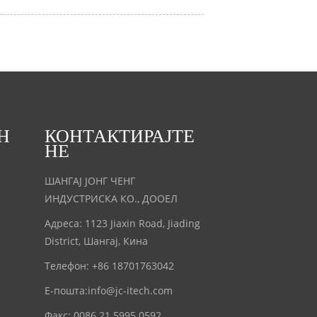
Н
КОНТАКТИРАЈТЕ
НЕ
ШАНГАЈ ЈОНГ ЧЕНГ
ИНДУСТРИСКА КО., ДООЕЛ
Адреса: 1123 Jiaxin Road, Jiading
District, Шангај, Кина
Телефон: +86 18701763042
Е-пошта:
info@jc-itech.com
Факс: 0086 21 5995 0592