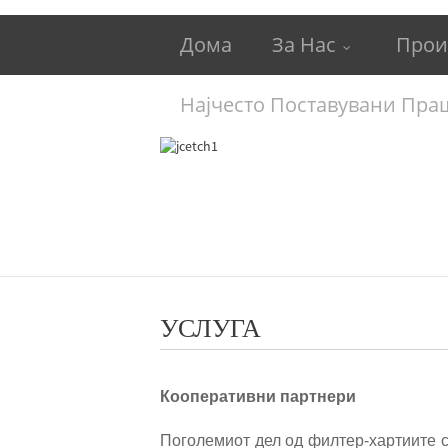
Дома
За Нас
Прои
Најчесто Поставувани Пр
УСЛУГА
Кооперативни партнери
Поголемиот дел од филтер-хартиите с