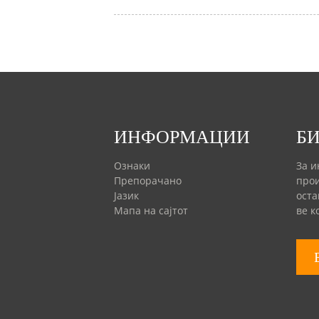
ИНФОРМАЦИИ
Б
Ознаки
За и
Препорачано
прои
Јазик
оста
Мапа на сајтот
ве к