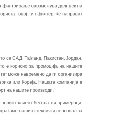
за филтрирање овозможува долг век на
ористат овој тип филтер, ќе направат
то се САД, Тајланд, Пакистан, Јордан,
то е корисно за промоција на нашите
итет може навремено да ги организира
ерика или Кореја. Нашата компанија е
орт на нашите производи.“
 новиот клиент бесплатни примероци,
испраќаме нашиот технички персонал за