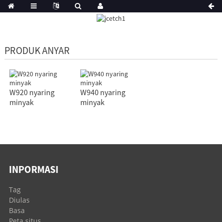
PRODUK ANYAR
W920 nyaring
W940 nyaring
minyak
minyak
INPORMASI
Tag
Diulas
Basa
Peta situs