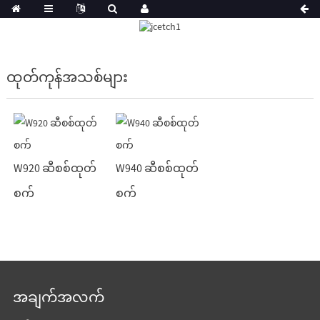
ထုတ်ကုန်အသစ်များ
W920 ဆီစစ်ထုတ်
W940 ဆီစစ်ထုတ်
စက်
စက်
အချက်အလက်