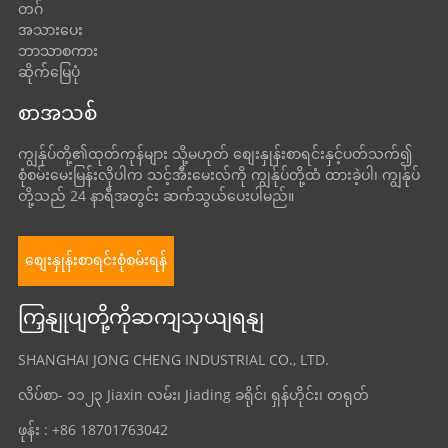
တဂ်
အသားပေး
ဘာသာစကား
ဆိုက်မြေပုံ
စာအသစ်
ကျွန်ုပ်တို့၏ထုတ်ကုန်များ သို့မဟုတ် စျေးနှုန်းစာရင်းနှင့်ပတ်သက်၍
စုံစမ်းမေးမြန်းလိုပါက သင့်အီးမေးလ်ကို ကျွန်ုပ်တို့ထံ ထားခဲ့ပါ၊ ကျွန်ုပ်
တို့သည် 24 နာရီအတွင်း ဆက်သွယ်ပေးပါမည်။
စျေးနှုန်းစာရင်းစုံစမ်းရန်
ကြှနျုပျတို့ကိုဆကျသှယျရနျ
SHANGHAI JONG CHENG INDUSTRIAL CO., LTD.
လိပ်စာ- ၁၁၂၃ Jiaxin လမ်း၊ Jiading ခရိုင်၊ ရှန်ဟိုင်း၊ တရုတ်
ဖုန်း : +86 18701763042