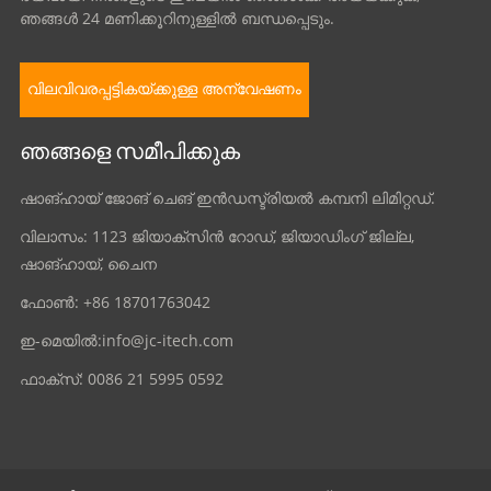
ഞങ്ങൾ 24 മണിക്കൂറിനുള്ളിൽ ബന്ധപ്പെടും.
വിലവിവരപ്പട്ടികയ്ക്കുള്ള അന്വേഷണം
ഞങ്ങളെ സമീപിക്കുക
ഷാങ്ഹായ് ജോങ് ചെങ് ഇൻഡസ്ട്രിയൽ കമ്പനി ലിമിറ്റഡ്.
വിലാസം: 1123 ജിയാക്സിൻ റോഡ്, ജിയാഡിംഗ് ജില്ല,
ഷാങ്ഹായ്, ചൈന
ഫോൺ: +86 18701763042
ഇ-മെയിൽ:
info@jc-itech.com
ഫാക്സ്: 0086 21 5995 0592