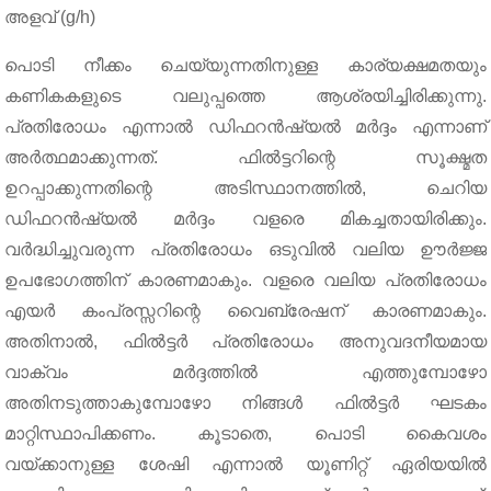
അളവ് (g/h)
പൊടി നീക്കം ചെയ്യുന്നതിനുള്ള കാര്യക്ഷമതയും
കണികകളുടെ വലുപ്പത്തെ ആശ്രയിച്ചിരിക്കുന്നു.
പ്രതിരോധം എന്നാൽ ഡിഫറൻഷ്യൽ മർദ്ദം എന്നാണ്
അർത്ഥമാക്കുന്നത്. ഫിൽട്ടറിന്റെ സൂക്ഷ്മത
ഉറപ്പാക്കുന്നതിന്റെ അടിസ്ഥാനത്തിൽ, ചെറിയ
ഡിഫറൻഷ്യൽ മർദ്ദം വളരെ മികച്ചതായിരിക്കും.
വർദ്ധിച്ചുവരുന്ന പ്രതിരോധം ഒടുവിൽ വലിയ ഊർജ്ജ
ഉപഭോഗത്തിന് കാരണമാകും. വളരെ വലിയ പ്രതിരോധം
എയർ കംപ്രസ്സറിന്റെ വൈബ്രേഷന് കാരണമാകും.
അതിനാൽ, ഫിൽട്ടർ പ്രതിരോധം അനുവദനീയമായ
വാക്വം മർദ്ദത്തിൽ എത്തുമ്പോഴോ
അതിനടുത്താകുമ്പോഴോ നിങ്ങൾ ഫിൽട്ടർ ഘടകം
മാറ്റിസ്ഥാപിക്കണം. കൂടാതെ, പൊടി കൈവശം
വയ്ക്കാനുള്ള ശേഷി എന്നാൽ യൂണിറ്റ് ഏരിയയിൽ