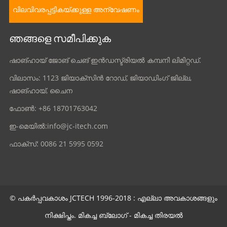
വിലവിവരപ്പട്ടികയ്ക്കുള്ള അന്വേഷണം
ഞങ്ങളെ സമീപിക്കുക
ഷാങ്ഹായ് ജോങ് ചെങ് ഇൻഡസ്ട്രിയൽ കമ്പനി ലിമിറ്റഡ്.
വിലാസം: 1123 ജിയാക്സിൻ റോഡ്, ജിയാഡിംഗ് ജില്ല,
ഷാങ്ഹായ്, ചൈന
ഫോൺ: +86 18701763042
ഇ-മെയിൽ:
info@jc-itech.com
ഫാക്സ്: 0086 21 5995 0592
© പകർപ്പവകാശം JCTECH 1996-2018 : എല്ലാ അവകാശങ്ങളും
നിക്ഷിപ്തം.
മികച്ച ബ്ലോഗ്
-
മികച്ച തിരയൽ