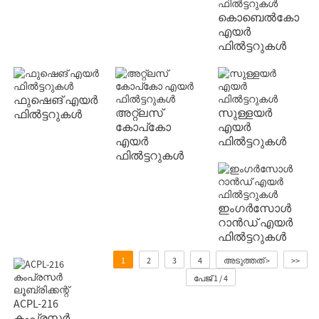
കൊബെൽകോ
എയർ
ഫിൽട്ടറുകൾ
ഫുഷെങ് എയർ
അറ്റ്ലസ്
സുള്ളയർ
ഫിൽട്ടറുകൾ
കോപ്കോ
എയർ
എയർ
ഫിൽട്ടറുകൾ
ഫിൽട്ടറുകൾ
ഇംഗർസോൾ
റാൻഡ് എയർ
ഫിൽട്ടറുകൾ
1
2
3
4
അടുത്തത് >
>>
പേജ് 1 / 4
ACPL-216
കംപ്രസർ