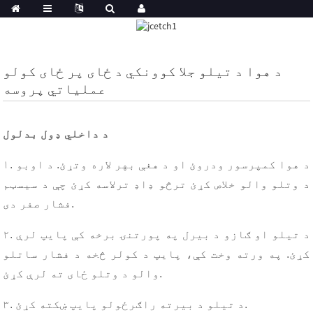
د هوا د تیلو جلا کوونکي د ځای پر ځای کولو
عملیاتي پروسه
د داخلي ډول بدلول
۱. د هوا کمپرسور ودروئ او د هغې بهر لاره وتړئ. د اوبو
د وتلو والو خلاص کړئ ترڅو ډاډ ترلاسه کړئ چې د سیسټم
فشار صفر دی.
۲. د تیلو او ګازو د بیرل په پورتنۍ برخه کې پایپ لرې
کړئ. په ورته وخت کې، پایپ د کولر څخه د فشار ساتلو
والو د وتلو ځای ته لرې کړئ.
۳. د تیلو د بیرته راګرځولو پایپ ښکته کړئ.