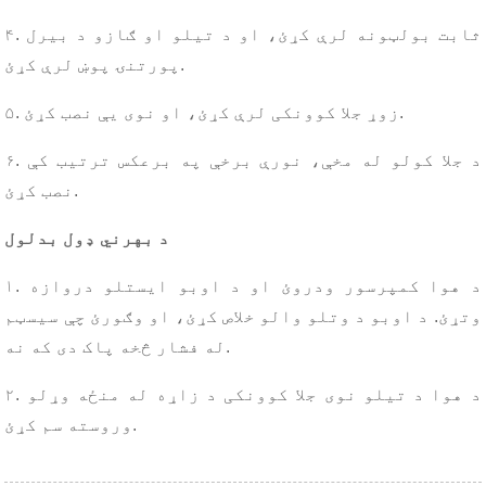
۴. ثابت بولټونه لرې کړئ، او د تیلو او ګازو د بیرل
پورتنۍ پوښ لرې کړئ.
۵. زوړ جلا کوونکی لرې کړئ، او نوی یې نصب کړئ.
۶. د جلا کولو له مخې، نورې برخې په برعکس ترتیب کې
نصب کړئ.
د بهرني ډول بدلول
۱. د هوا کمپرسور ودروئ او د اوبو ایستلو دروازه
وتړئ. د اوبو د وتلو والو خلاص کړئ، او وګورئ چې سیسټم
له فشار څخه پاک دی که نه.
۲. د هوا د تیلو نوی جلا کوونکی د زاړه له منځه وړلو
وروسته سم کړئ.