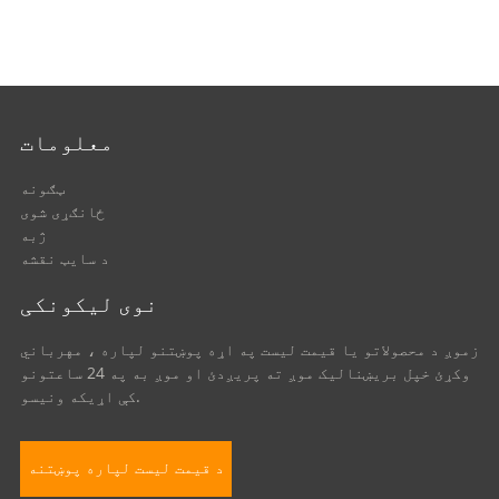
معلومات
ټګونه
ځانګړی شوی
ژبه
د سایټ نقشه
نوی لیکونکی
زموږ د محصولاتو یا قیمت لیست په اړه پوښتنو لپاره ، مهرباني
وکړئ خپل بریښنالیک موږ ته پریږدئ او موږ به په 24 ساعتونو
کې اړیکه ونیسو.
د قیمت لیست لپاره پوښتنه