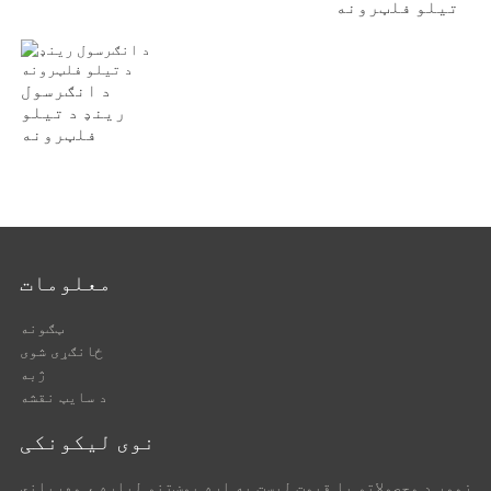
تیلو فلټرونه
د انګرسول
رینډ د تیلو
فلټرونه
معلومات
ټګونه
ځانګړی شوی
ژبه
د سایټ نقشه
نوی لیکونکی
زموږ د محصولاتو یا قیمت لیست په اړه پوښتنو لپاره ، مهرباني