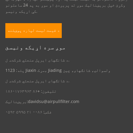
وکړئ خپل بریښنالیک موږ ته پریږدئ او موږ به په 24 ساعتونو
کې اړیکه ونیسو.
د قیمت لیست لپاره پوښتنه
موږ سره اړیکه ونیسئ
د شانګهای ایرپل صنعتي شرکت، ل.
پته: 1123 Jiaxin سړک، Jiading ولسوالۍ، شانګهای، چین
د شانګهای ایرپل صنعتي شرکت، ل.
تلیفون: +۸۶ ۱۸۶۰۱۷۶۴۹۶۳
davidsu@airpullfilter.com
برېښنالیک:
فکس: ۰۰۸۶ ۲۱ ۵۹۹۵ ۰۵۹۲