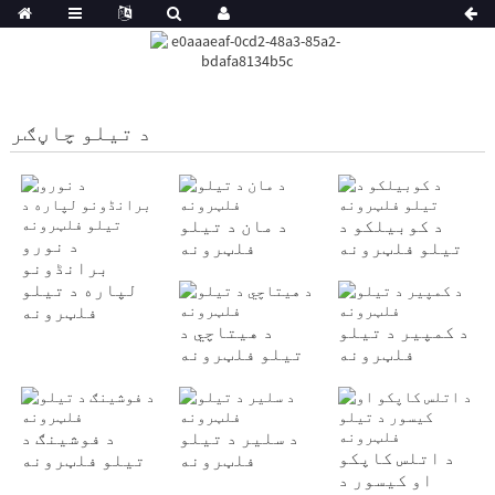
د تیلو چاڼګر
د کوبیلکو د
د مان د تیلو
د نورو
تیلو فلټرونه
فلټرونه
برانڈونو
لپاره د تیلو
فلټرونه
د کمپیر د تیلو
د هیتاچي د
فلټرونه
تیلو فلټرونه
د سلیر د تیلو
د فوشینګ د
د اتلس کاپکو
فلټرونه
تیلو فلټرونه
او کیسور د