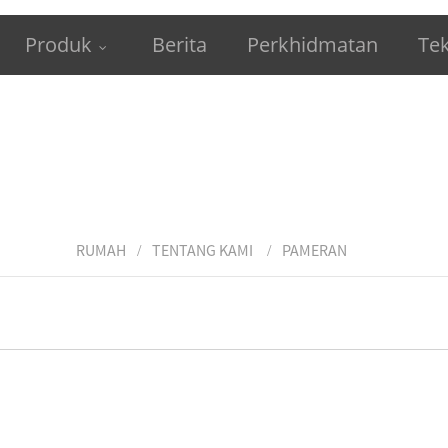
Produk
Berita
Perkhidmatan
Tek
RUMAH
TENTANG KAMI
PAMERAN