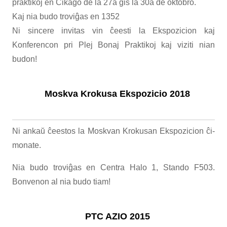
praktikoj en Ĉikago de la 27a ĝis la 30a de oktobro.
Kaj nia budo troviĝas en 1352
Ni sincere invitas vin ĉeesti la Ekspozicion kaj
Konferencon pri Plej Bonaj Praktikoj kaj viziti nian
budon!
Moskva Krokusa Ekspozicio 2018
Ni ankaŭ ĉeestos la Moskvan Krokusan Ekspozicion ĉi-
monate.
Nia budo troviĝas en Centra Halo 1, Stando F503.
Bonvenon al nia budo tiam!
PTC AZIO 2015