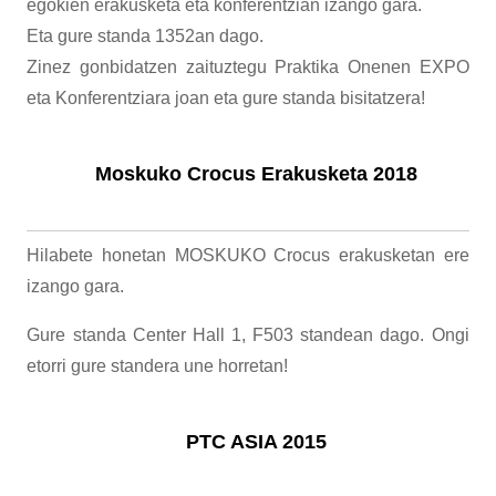
egokien erakusketa eta konferentzian izango gara.
Eta gure standa 1352an dago.
Zinez gonbidatzen zaituztegu Praktika Onenen EXPO
eta Konferentziara joan eta gure standa bisitatzera!
Moskuko Crocus Erakusketa 2018
Hilabete honetan MOSKUKO Crocus erakusketan ere
izango gara.
Gure standa Center Hall 1, F503 standean dago. Ongi
etorri gure standera une horretan!
PTC ASIA 2015