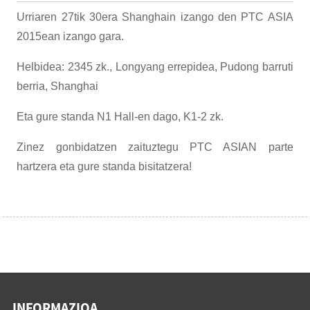
Urriaren 27tik 30era Shanghain izango den PTC ASIA
2015ean izango gara.
Helbidea: 2345 zk., Longyang errepidea, Pudong barruti
berria, Shanghai
Eta gure standa N1 Hall-en dago, K1-2 zk.
Zinez gonbidatzen zaituztegu PTC ASIAN parte
hartzera eta gure standa bisitatzera!
INFORMAZIOA