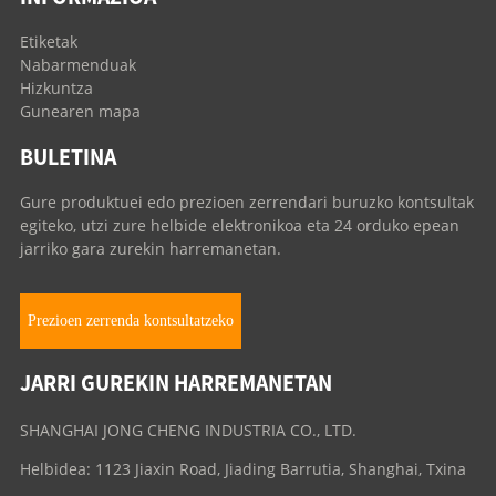
Etiketak
Nabarmenduak
Hizkuntza
Gunearen mapa
BULETINA
Gure produktuei edo prezioen zerrendari buruzko kontsultak
egiteko, utzi zure helbide elektronikoa eta 24 orduko epean
jarriko gara zurekin harremanetan.
Prezioen zerrenda kontsultatzeko
JARRI GUREKIN HARREMANETAN
SHANGHAI JONG CHENG INDUSTRIA CO., LTD.
Helbidea: 1123 Jiaxin Road, Jiading Barrutia, Shanghai, Txina