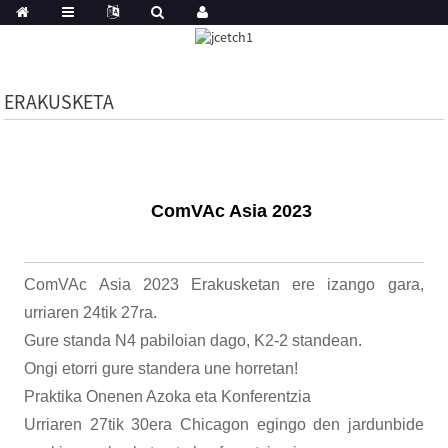
ERAKUSKETA
ComVAc Asia 2023
ComVAc Asia 2023 Erakusketan ere izango gara,
urriaren 24tik 27ra.
Gure standa N4 pabiloian dago, K2-2 standean.
Ongi etorri gure standera une horretan!
Praktika Onenen Azoka eta Konferentzia
Urriaren 27tik 30era Chicagon egingo den jardunbide