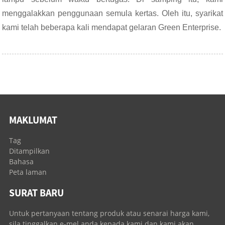
menggalakkan penggunaan semula kertas. Oleh itu, syarikat
kami telah beberapa kali mendapat gelaran Green Enterprise.
MAKLUMAT
Tag
Ditampilkan
Bahasa
Peta laman
SURAT BARU
Untuk pertanyaan tentang produk atau senarai harga kami,
sila tinggalkan e-mel anda kepada kami dan kami akan