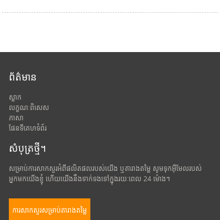
ព័ត៌មាន
ស្លាក
លក្ខណៈពិសេស
ភាសា
ផែនទីគេហទំព័រ
សំបុត្រថ្មី។
សម្រាប់ការសាកសួរអំពីផលិតផលរបស់យើង ឬតារាងតម្លៃ សូមទុកអ៊ីមែលរបស់
អ្នកមកយើងខ្ញុំ ហើយយើងនឹងទាក់ទងទៅក្នុងរយៈពេល 24 ម៉ោង។
ការសាកសួរសម្រាប់តារាងតម្លៃ