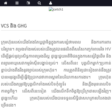
VCS និង GHG
ក្រុមហ៊ុនរបស់យើងតែងតែប្តេជ្ញាចិត្តក្នុងការសន្សំថាមពល និងការការពារ
បរិស្ថាន។ តម្រងទាំងអស់របស់យើងត្រូវបានផលិតពីសរសៃកញ្ចក់អាមេរិច HV
ដើម្បីផ្តល់នូវប្រសិទ្ធភាពតម្រងដ៏ល្អ ដូច្នេះជួយអតិថិជនក្នុងការសន្សំថ្លៃដើម និង
ពន្យារអាយុសេវាកម្មម៉ាស៊ីនបង្ហាប់ខ្យល់។ លើសពីនេះ បុគ្គលិកម្នាក់ៗប្រកាន់
ខ្ជាប់យ៉ាងតឹងរឹងនូវច្បាប់របស់ក្រុមហ៊ុន។ ការត្រួតពិនិត្យជាទៀងទាត់នឹងត្រូវ
បានអនុវត្តដើម្បីធ្វើឱ្យប្រាកដថាភាពស្អាតនៃបរិយាកាសការងារ។ ក្រុមហ៊ុន
របស់យើងតម្រូវឱ្យបុគ្គលិកទាំងអស់បិទកុំព្យូទ័រ និងភ្លើងមុនពេលបិទ
កាតព្វកិច្ច។ លើសពីនេះទៀត យើងលើកទឹកចិត្តឱ្យប្រើក្រដាសឡើងវិញ។
ដូច្នេះហើយ ក្រុមហ៊ុនរបស់យើងបានទទួលសិទ្ធិជាសហគ្រាសបៃតងជា
ច្រើនដង។