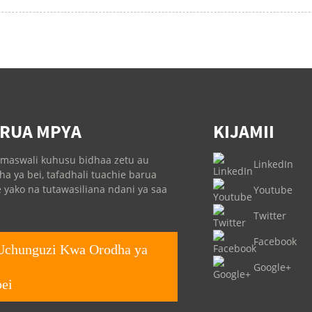
RUA MPYA
KIJAMII
maswali kuhusu bidhaa zetu au
LinkedIn
ha ya bei, tafadhali tuachie barua
 yako na tutawasiliana ndani ya saa
Youtube
Twitter
Facebook
Uchunguzi Kwa Orodha ya
Google+
bei