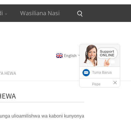
i
Wasiliana Nasi
English
 YA HEWA
Tuma Barua
Pepe
 HEWA
ia unga ulioamilishwa wa kaboni kunyonya