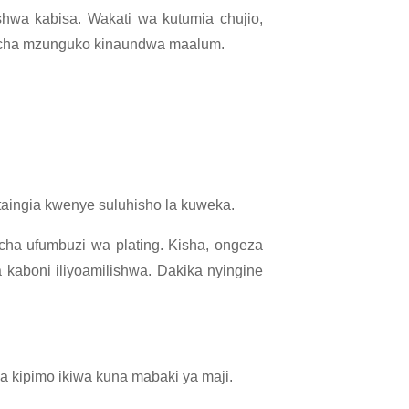
shwa kabisa. Wakati wa kutumia chujio,
anzi cha mzunguko kinaundwa maalum.
taingia kwenye suluhisho la kuweka.
cha ufumbuzi wa plating. Kisha, ongeza
kaboni iliyoamilishwa. Dakika nyingine
ya kipimo ikiwa kuna mabaki ya maji.