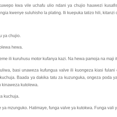
uwepo kwa vile uchafu ulio ndani ya chujio hauwezi kusafi
ingia kwenye suluhisho la plating. Ili kuepuka tatizo hili, kit
 ya chujio.
tolewa hewa.
eme ili kuruhusu motor kufanya kazi. Na hewa pamoja na maji i
liwa, basi unaweza kufungua valve ili kuongeza kiasi fulani 
kuchuja. Baada ya dakika tatu za kuzunguka, ongeza poda ya 
u kinaweza kutolewa.
ya kuchuja.
lve ya mzunguko. Hatimaye, funga valve ya kutokwa. Funga vali 