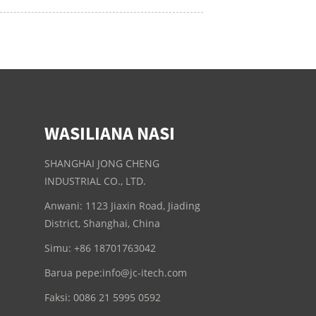
WASILIANA NASI
SHANGHAI JONG CHENG
INDUSTRIAL CO., LTD.
Anwani: 1123 Jiaxin Road, Jiading
District, Shanghai, China
Simu: +86 18701763042
Barua pepe:
info@jc-itech.com
Faksi: 0086 21 5995 0592