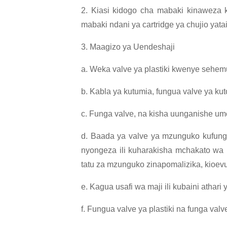
2. Kiasi kidogo cha mabaki kinaweza k
mabaki ndani ya cartridge ya chujio yata
3. Maagizo ya Uendeshaji
a. Weka valve ya plastiki kwenye sehemu
b. Kabla ya kutumia, fungua valve ya ku
c. Funga valve, na kisha uunganishe um
d. Baada ya valve ya mzunguko kufungu
nyongeza ili kuharakisha mchakato wa 
tatu za mzunguko zinapomalizika, kioev
e. Kagua usafi wa maji ili kubaini athari 
f. Fungua valve ya plastiki na funga va