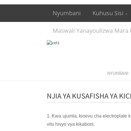
Nyumbani
Kuhusu Sisi
Maswali Yanayoulizwa Mara
NYUMBANI
NJIA YA KUSAFISHA YA K
1. Kwa ujumla, kioevu cha electroplate 
vitu hivyo vya kikaboni.