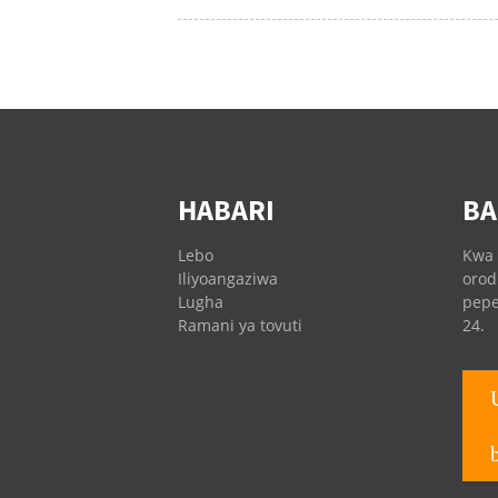
HABARI
BA
Lebo
Kwa 
Iliyoangaziwa
orod
Lugha
pepe
Ramani ya tovuti
24.