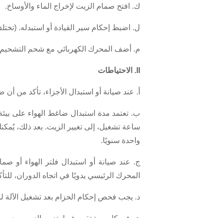
ك. افتح صمام الزيت لإخراج الماء والأوساخ.
ل. اضبط إحكام سير القيادة أو استبدله. (تخ
م. أضف المحرك الكهربائي مع شحم التشحيم.
II. الاحتياطات
أ. عند صيانة أو استبدال الأجزاء، تأكد من 
واحدة سنويًا.
ج. عند صيانة أو استبدال فلتر الهواء أو ص
المحرك الرئيسي يدويًا في اتجاه الدوران، للت
د. يجب فحص إحكام الحزام بعد تشغيل الآلة لمدة ٢٠٠٠ ساعة تقريبًا. لتجنّب تلف الحزام الناتج عن التلو