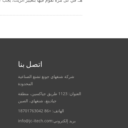
هـ. في كل مرة تقوم فيها بتغيير الزيت، يجب عل
اتصل بنا
شركة شنغهاي جونغ تشنغ الصناعية
المحدودة
العنوان: 1123 طريق جياكسين، منطقة
جيادينغ، شنغهاي، الصين
الهاتف: +86 18701763042
بريد إلكتروني:
info@jc-itech.com