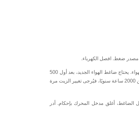
ي مصدر ضغط. افصل الكهرباء.
ب. تعتمد مدة استبدال ضاغط الهواء على بيئة التشغيل، والرطوبة، والغبار، ونسبة الغازات الحمضية القاعدية في الهواء. يحتاج ضاغط الهواء الجديد، بعد أول 500
ساعة تشغيل، إلى تغيير الزيت. بعد ذلك، يُمكنك تغيير زيته كل 2000 ساعة. أما بالنسبة للضاغط الذي يُستخدم أقل من 2000 ساعة سنويًا، فيُرجى تغيير الزيت مرة
يل الضاغط، أغلق مدخل المحرك بإحكام. أدر