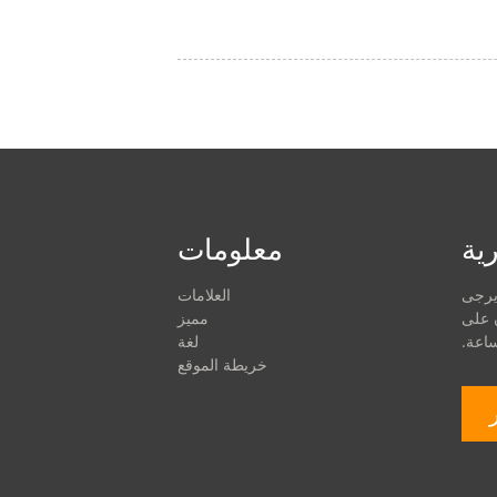
رية
معلومات
 يرجى
العلامات
 على
مميز
لغة
خريطة الموقع