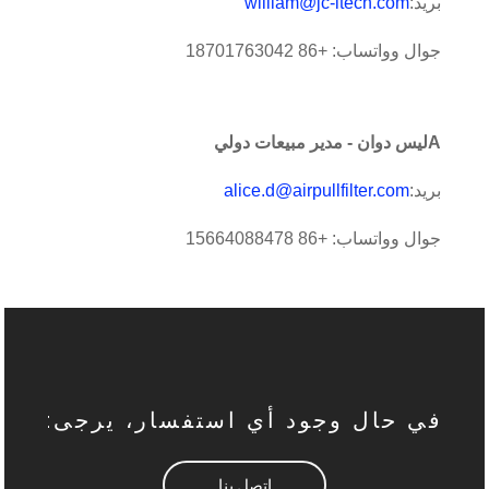
بريد:
william@jc-itech.com
جوال وواتساب: +86 18701763042
A
ليس دوان - مدير مبيعات دولي
بريد:
alice.d@airpullfilter.com
جوال وواتساب: +86 15664088478
في حال وجود أي استفسار، يرجى:
اتصل بنا