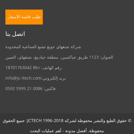
طلب قائمة الأسعار
اتصل بنا
شركة شنغهاي جونغ تشنغ الصناعية المحدودة
العنوان: 1123 طريق جياكسين، منطقة جيادينغ، شنغهاي، الصين
رقم الهاتف: +86 18701763042
بريد إلكتروني:
info@jc-itech.com
فاكس: 0086 21 5995 0592
© حقوق الطبع والنشر محفوظة لشركة JCTECH 1996-2018: جميع الحقوق
محفوظة.
أفضل مدونة
-
أهم عمليات البحث