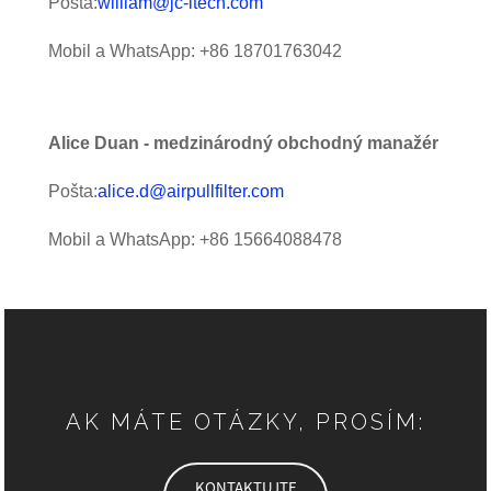
Pošta:
william@jc-itech.com
Mobil a WhatsApp: +86 18701763042
A
lice Duan - medzinárodný obchodný manažér
Pošta:
alice.d@airpullfilter.com
Mobil a WhatsApp: +86 15664088478
AK MÁTE OTÁZKY, PROSÍM:
KONTAKTUJTE