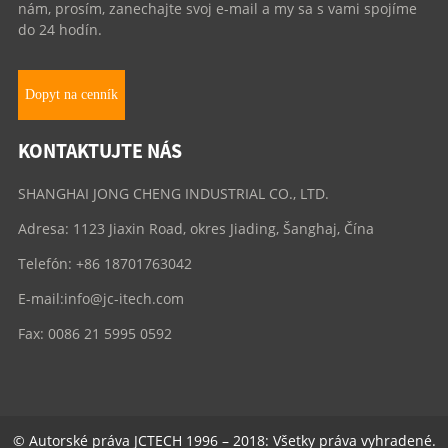
nám, prosím, zanechajte svoj e-mail a my sa s vami spojíme
do 24 hodín.
Dopyt na cenník
KONTAKTUJTE NÁS
SHANGHAI JONG CHENG INDUSTRIAL CO., LTD.
Adresa: 1123 Jiaxin Road, okres Jiading, Šanghaj, Čína
Telefón: +86 18701763042
E-mail:
info@jc-itech.com
Fax: 0086 21 5995 0592
© Autorské práva JCTECH 1996 – 2018: Všetky práva vyhradené.