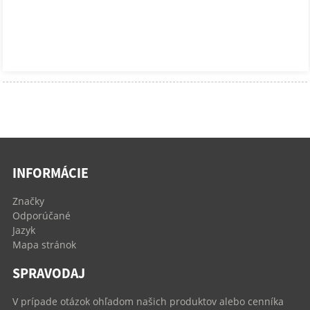
INFORMÁCIE
Značky
Odporúčané
Jazyk
Mapa stránok
SPRAVODAJ
V prípade otázok ohľadom našich produktov alebo cenníka