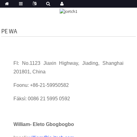
PE WA
FI: No.1123 Jiaxin Highway, Jiading, Shanghai
201801, China
Foonu: +86-21-59950582
Fáksì: 0086 21 5995 0592
William
- Eleto Gbogbogbo