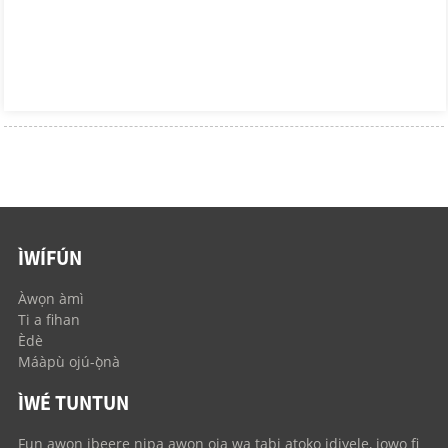
ÌWÍFÚN
Àwọn àmì
Ti a fihan
Èdè
Máàpù ojú-ọ̀nà
ÌWÉ TUNTUN
Fun awọn ibeere nipa awọn ọja wa tabi atokọ idiyele, jọwọ fi