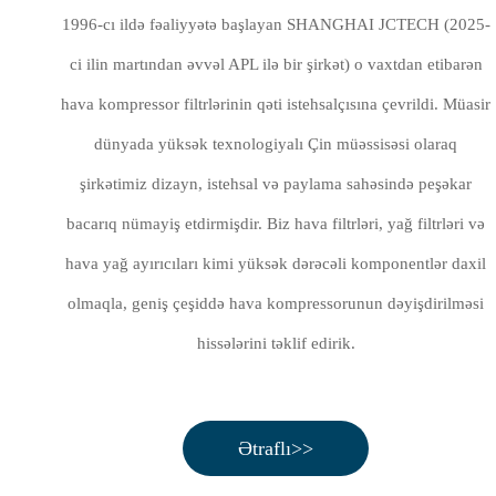
1996-cı ildə fəaliyyətə başlayan SHANGHAI JCTECH (2025-
ci ilin martından əvvəl APL ilə bir şirkət) o vaxtdan etibarən
hava kompressor filtrlərinin qəti istehsalçısına çevrildi. Müasir
dünyada yüksək texnologiyalı Çin müəssisəsi olaraq
şirkətimiz dizayn, istehsal və paylama sahəsində peşəkar
bacarıq nümayiş etdirmişdir. Biz hava filtrləri, yağ filtrləri və
hava yağ ayırıcıları kimi yüksək dərəcəli komponentlər daxil
olmaqla, geniş çeşiddə hava kompressorunun dəyişdirilməsi
hissələrini təklif edirik.
Ətraflı>>