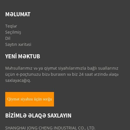
MƏLUMAT
Teqlər
Seçilmiş
Dil
Saytın xəritəsi
YENI MƏKTUB
Məhsullarımız və ya qiymət siyahılarımızla bağlı suallarınız
üçün e-poçtunuzu bizə buraxın və biz 24 saat ərzində əlaqə
saxlayacağıq.
Qiymət siyahısı üçün sorğu
BIZIMLƏ ƏLAQƏ SAXLAYIN
SHANGHAI JONG CHENG INDUSTRIAL CO., LTD.