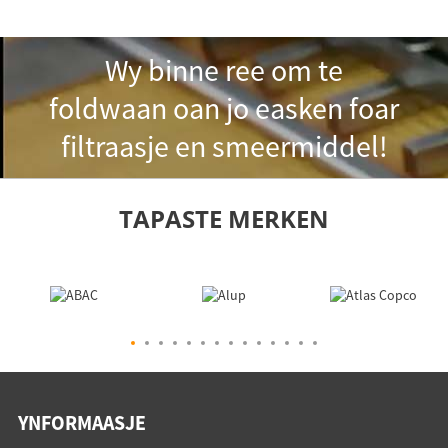
Wy binne ree om te
foldwaan oan jo easken foar
filtraasje en smeermiddel!
TAPASTE MERKEN
YNFORMAASJE