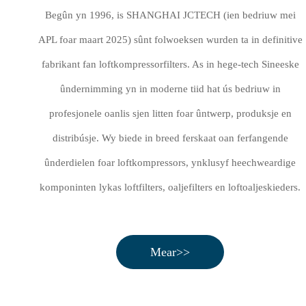
Begûn yn 1996, is SHANGHAI JCTECH (ien bedriuw mei
APL foar maart 2025) sûnt folwoeksen wurden ta in definitive
fabrikant fan loftkompressorfilters. As in hege-tech Sineeske
ûndernimming yn in moderne tiid hat ús bedriuw in
profesjonele oanlis sjen litten foar ûntwerp, produksje en
distribúsje. Wy biede in breed ferskaat oan ferfangende
ûnderdielen foar loftkompressors, ynklusyf heechweardige
komponinten lykas loftfilters, oaljefilters en loftoaljeskieders.
Mear>>