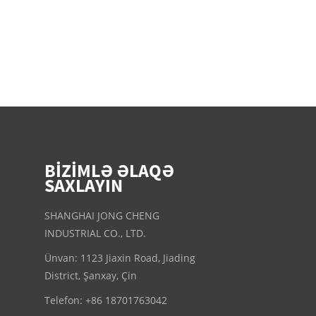
BIZIMLƏ ƏLAQƏ
SAXLAYIN
SHANGHAI JONG CHENG
INDUSTRIAL CO., LTD.
Ünvan: 1123 Jiaxin Road, Jiading
District, Şanxay, Çin
Telefon: +86 18701763042