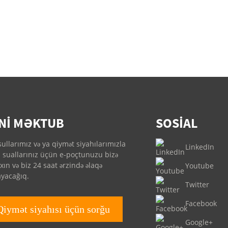
NI MƏKTUB
SOSIAL
ullarımız və ya qiymət siyahılarımızla
LinkedIn
ı suallarınız üçün e-poçtunuzu bizə
xın və biz 24 saat ərzində əlaqə
Youtube
ayacağıq.
Twitter
Facebook
Qiymət siyahısı üçün sorğu
Google+