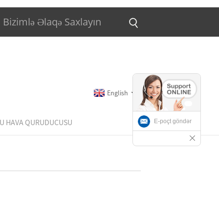
Bizimlə Əlaqə Saxlayın
English
U HAVA QURUDUCUSU
E-poçt göndər