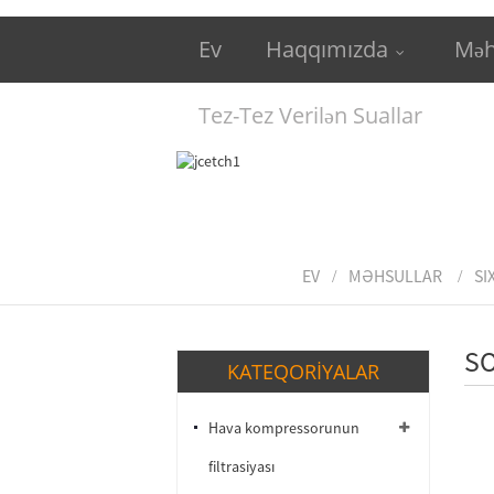
Ev
Haqqımızda
Məh
Tez-Tez Verilən Suallar
EV
MƏHSULLAR
SI
S
KATEQORIYALAR
Hava kompressorunun
filtrasiyası