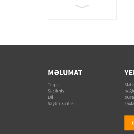
Fusheng Yağ
Filtrləri
Sullair Yağ Filtrləri
Atlas Copco &
Kaesor Yağ Filtrləri
MƏLUMAT
YE
Teqlər
Məhs
Seçilmiş
bağl
Ingersoll Rand Yağ
Dil
bura
Filtrləri
Saytın xəritəsi
saxl