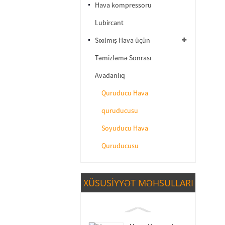
Hava kompressoru
Lubircant
Sıxılmış Hava üçün
Təmizləmə Sonrası
Avadanlıq
Quruducu Hava
quruducusu
Soyuducu Hava
Quruducusu
XÜSUSIYYƏT MƏHSULLARI