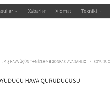
sullar
Xəbərlər
Xidmət
Texniki
XILMIŞ HAVA ÜÇÜN TƏMIZLƏMƏ SONRASI AVADANLIQ
SOYUDUC
OYUDUCU HAVA QURUDUCUSU