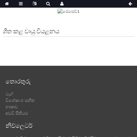
ශීත කළ වායු වියළනය
තොරතුරු
ටැග්
විශේෂාංග සහිත
භාෂාව
අඩවි සිතියම
නිව්ලෙටර්