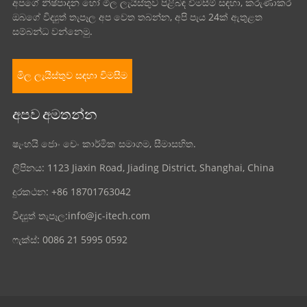
අපගේ නිෂ්පාදන හෝ මිල ලැයිස්තුව පිළිබඳ විමසීම් සඳහා, කරුණාකර
ඔබගේ විද්‍යුත් තැපෑල අප වෙත තබන්න, අපි පැය 24ක් ඇතුළත
සම්බන්ධ වන්නෙමු.
මිල ලැයිස්තුව සඳහා විමසීම
අපව අමතන්න
ෂැංහයි ජොං චෙං කාර්මික සමාගම, සීමාසහිත.
ලිපිනය: 1123 Jiaxin Road, Jiading District, Shanghai, China
දුරකථන: +86 18701763042
විද්‍යුත් තැපෑල:
info@jc-itech.com
ෆැක්ස්: 0086 21 5995 0592