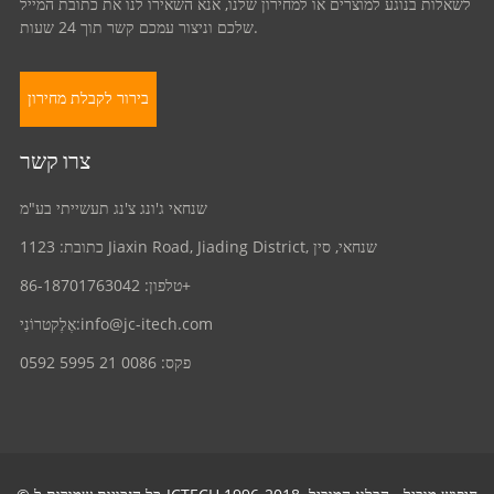
לשאלות בנוגע למוצרים או למחירון שלנו, אנא השאירו לנו את כתובת המייל
שלכם וניצור עמכם קשר תוך 24 שעות.
בירור לקבלת מחירון
צרו קשר
שנחאי ג'ונג צ'נג תעשייתי בע"מ
כתובת: 1123 Jiaxin Road, Jiading District, שנחאי, סין
טלפון: 86-18701763042+
info@jc-itech.com
אֶלֶקטרוֹנִי:
פקס: 0086 21 5995 0592