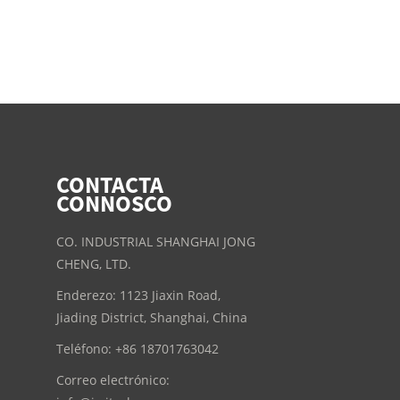
CONTACTA
CONNOSCO
CO. INDUSTRIAL SHANGHAI JONG
CHENG, LTD.
Enderezo: 1123 Jiaxin Road,
Jiading District, Shanghai, China
Teléfono: +86 18701763042
Correo electrónico: