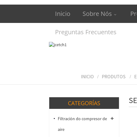
Inicio
Sobre Nós
Pr
Preguntas Frecuentes
INICIO
PRODUTOS
E
SE
CATEGORÍAS
Filtración do compresor de
aire