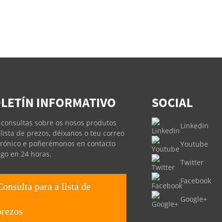
LETÍN INFORMATIVO
SOCIAL
 consultas sobre os nosos produtos
LinkedIn
 lista de prezos, déixanos o teu correo
trónico e poñerémonos en contacto
Youtube
igo en 24 horas.
Twitter
Facebook
Consulta para a lista de
Google+
prezos