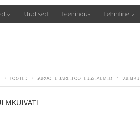
ed
Uudised
Teenindus
Tehniline
T
TOOTED
SURUÕHU JÄRELTÖÖTLUSSEADMED
KÜLMKUI
ÜLMKUIVATI