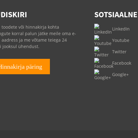
DISKIRI
SOTSIAALNE
 toodete või hinnakirja kohta
LinkedIn
ngute korral palun jätke meile oma e-
i aadress ja me võtame teiega 24
Youtube
i jooksul ühendust.
Twitter
Facebook
Hinnakirja päring
Google+