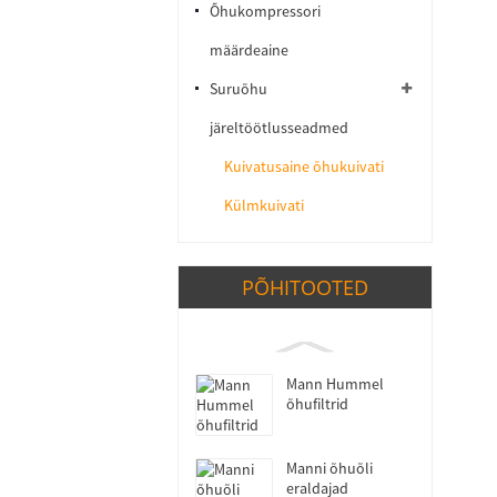
Õhukompressori
määrdeaine
Suruõhu
järeltöötlusseadmed
Kuivatusaine õhukuivati
Külmkuivati
PÕHITOOTED
Mann Hummel
õhufiltrid
Manni õhuõli
eraldajad