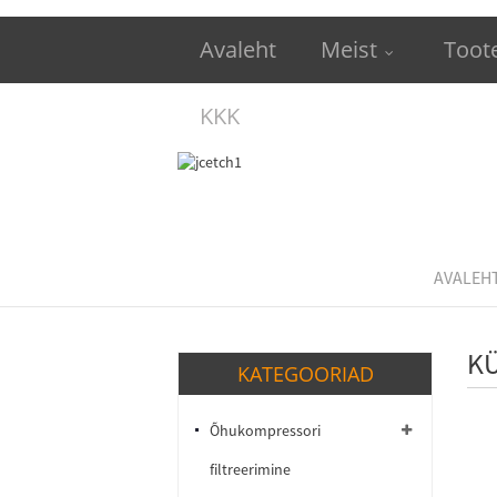
Avaleht
Meist
Toot
KKK
AVALEH
K
KATEGOORIAD
Õhukompressori
filtreerimine