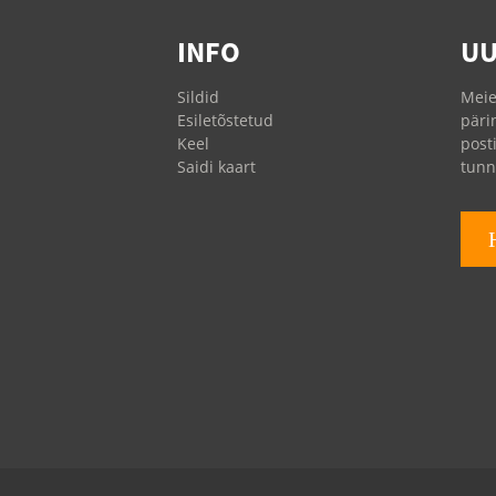
Kaesori õlifiltrid
INFO
UU
Ingersoll Randi
õlifiltrid
Sildid
Meie
Esiletõstetud
päri
Keel
post
Saidi kaart
tunn