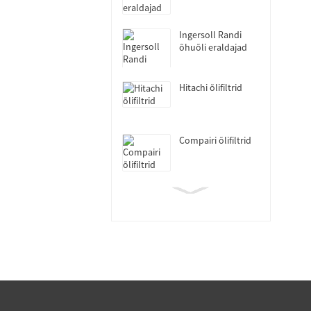
Ingersoll Randi
õhuõli eraldajad
Hitachi õlifiltrid
Compairi õlifiltrid
Fushengi õlifiltrid
Sullairi õlifiltrid
Atlas Copco ja