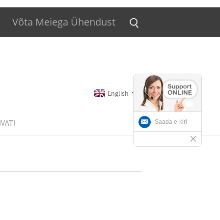
Võta Meiega Ühendust
English
VATI
Saada e-kiri