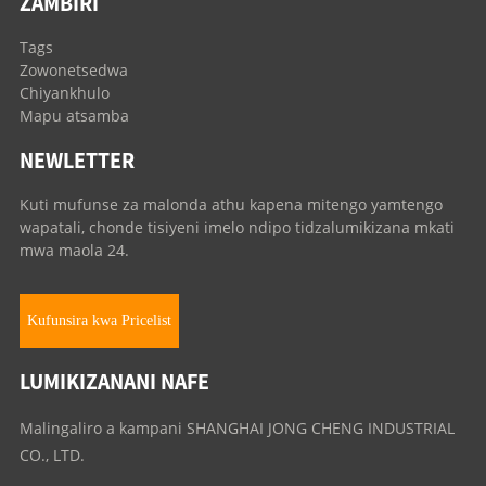
ZAMBIRI
Tags
Zowonetsedwa
Chiyankhulo
Mapu atsamba
NEWLETTER
Kuti mufunse za malonda athu kapena mitengo yamtengo
wapatali, chonde tisiyeni imelo ndipo tidzalumikizana mkati
mwa maola 24.
Kufunsira kwa Pricelist
LUMIKIZANANI NAFE
Malingaliro a kampani SHANGHAI JONG CHENG INDUSTRIAL
CO., LTD.