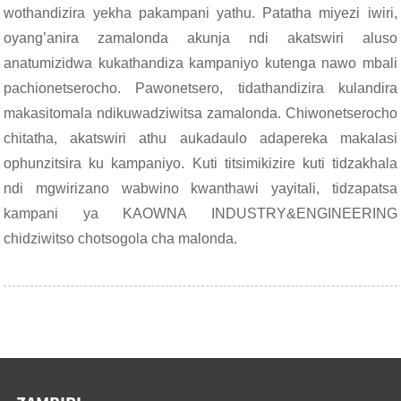
wothandizira yekha pakampani yathu. Patatha miyezi iwiri,
oyang’anira zamalonda akunja ndi akatswiri aluso
anatumizidwa kukathandiza kampaniyo kutenga nawo mbali
pachionetserocho. Pawonetsero, tidathandizira kulandira
makasitomala ndikuwadziwitsa zamalonda. Chiwonetserocho
chitatha, akatswiri athu aukadaulo adapereka makalasi
ophunzitsira ku kampaniyo. Kuti titsimikizire kuti tidzakhala
ndi mgwirizano wabwino kwanthawi yayitali, tidzapatsa
kampani ya KAOWNA INDUSTRY&ENGINEERING
chidziwitso chotsogola cha malonda.