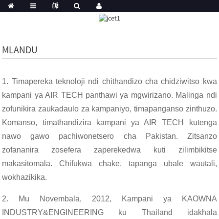
MLANDU
1. Timapereka teknoloji ndi chithandizo cha chidziwitso kwa
kampani ya AIR TECH panthawi ya mgwirizano. Malinga ndi
zofunikira zaukadaulo za kampaniyo, timapanganso zinthuzo.
Komanso, timathandizira kampani ya AIR TECH kutenga
nawo gawo pachiwonetsero cha Pakistan. Zitsanzo
zofananira zosefera zaperekedwa kuti zilimbikitse
makasitomala. Chifukwa chake, tapanga ubale wautali,
wokhazikika.
2. Mu Novembala, 2012, Kampani ya KAOWNA
INDUSTRY&ENGINEERING ku Thailand idakhala