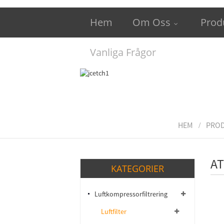
Hem
Om Oss
Prod
Vanliga Frågor
HEM
PRO
A
KATEGORIER
Luftkompressorfiltrering
Luftfilter