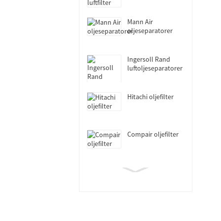
Mann Air
oljeseparatorer
Ingersoll Rand
luftoljeseparatorer
Hitachi oljefilter
Compair oljefilter
Fusheng oljefilter
Sullair oljefilter