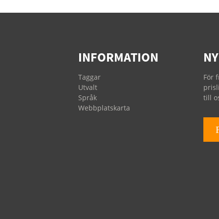
Atlas Copco &
Kaesor oljefilter
INFORMATION
NY
Ingersoll Rand
oljefilter
Taggar
För 
Utvalt
pris
Språk
till
Webbplatskarta