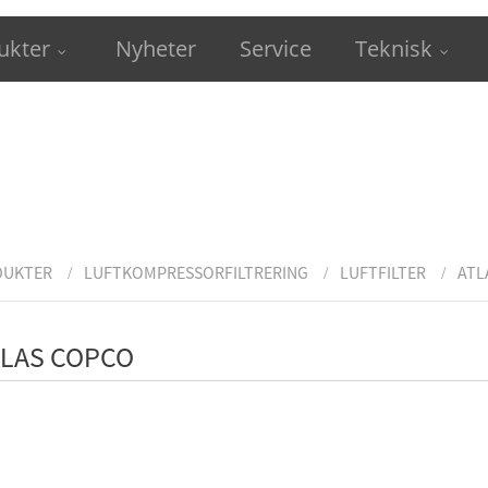
ukter
Nyheter
Service
Teknisk
DUKTER
LUFTKOMPRESSORFILTRERING
LUFTFILTER
ATL
TLAS COPCO