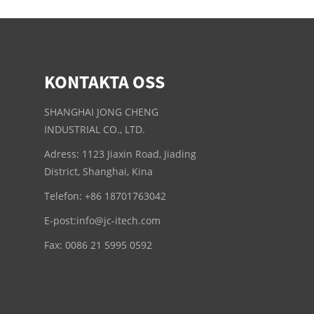
KONTAKTA OSS
SHANGHAI JONG CHENG
INDUSTRIAL CO., LTD.
Adress: 1123 Jiaxin Road, Jiading
District, Shanghai, Kina
Telefon: +86 18701763042
E-post:
info@jc-itech.com
Fax: 0086 21 5995 0592