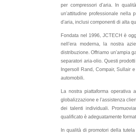
per compressori d'aria. In quali
un'attitudine professionale nella
d'aria, inclusi componenti di alta qual
Fondata nel 1996, JCTECH è oggi un
nell'era moderna, la nostra azi
distribuzione. Offriamo un'ampia gam
separatori aria-olio. Questi prodo
Ingersoll Rand, Compair, Sullair e F
automobili.
La nostra piattaforma operativa a
globalizzazione e l'assistenza clie
dei talenti individuali. Promuov
qualificato è adeguatamente formato
In qualità di promotori della tut