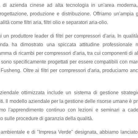
tà di azienda cinese ad alta tecnologia in un'area moderna
 progettazione, produzione e distribuzione. Offriamo un'ampi
ità come filtri aria, filtri olio e separatori aria-olio.
 produttore leader di filtri per compressori d'aria. In qualit
enda ha dimostrato una spiccata attitudine professionale n
ma di ricambi per compressori d'aria, tra cui componenti di alta qu
tti sono specificamente progettati per essere compatibili con ma
usheng. Oltre ai filtri per compressori d'aria, produciamo anche f
ziendale ottimizzata include un sistema di gestione strategic
nti. Il modello aziendale per la gestione delle risorse umane è p
iamo l'apprendimento continuo con lezioni e seminari a cade
 sulle procedure di garanzia della qualità.
ela ambientale e di "Impresa Verde" designata, abbiamo lanci