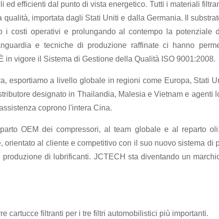
d efficienti dal punto di vista energetico. Tutti i materiali filtrant
lta qualità, importata dagli Stati Uniti e dalla Germania. Il sub
endo i costi operativi e prolungando al contempo la potenziale d
vanguardia e tecniche di produzione raffinate ci hanno per
È in vigore il Sistema di Gestione della Qualità ISO 9001:2008.
esportiamo a livello globale in regioni come Europa, Stati Un
tributore designato in Thailandia, Malesia e Vietnam e agenti lo
i assistenza coprono l'intera Cina.
rto OEM dei compressori, al team globale e al reparto oli, 
 orientato al cliente e competitivo con il suo nuovo sistema di p
di produzione di lubrificanti. JCTECH sta diventando un marchio 
artucce filtranti per i tre filtri automobilistici più importanti.