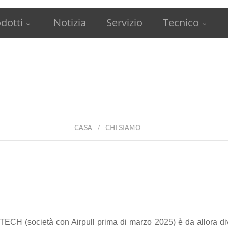
dotti
Notizia
Servizio
Tecnico
CASA
CHI SIAMO
 (società con Airpull prima di marzo 2025) è da allora divent