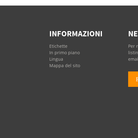
INFORMAZIONI
NE
Etichette
Per r
In primo piano
listi
Lingua
emai
Mappa del sito