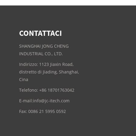
CONTATTACI
SHANGHAI JONG CHENG
INDUSTRIAL CO., LTD.
Indirizzo: 1123 Jiaxin Road,
distretto di Jiading, Shanghai,
Cina
Telefono: +86 18701763042
E-mail:
info@jc-itech.com
Fax: 0086 21 5995 0592