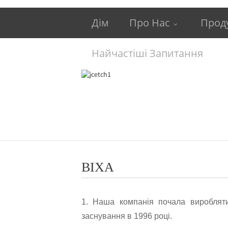
Дім
Про Нас
Прод
Найчастіші Запитання
ВІХА
1. Наша компанія почала виробляти 
заснування в 1996 році.