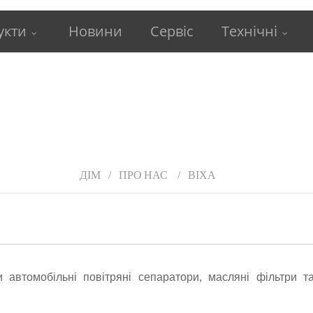
укти
Новини
Сервіс
Технічні
ДІМ
ПРО НАС
ВІХА
автомобільні повітряні сепаратори, масляні фільтри т