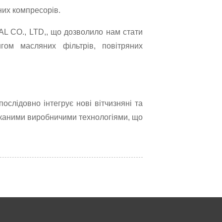
них компресорів.
L CO., LTD,, що дозволило нам стати
гом масляних фільтрів, повітряних
слідовно інтегрує нові вітчизняні та
шуканими виробничими технологіями, що