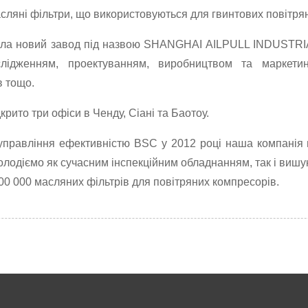
асляні фільтри, що використовуються для гвинтових повітря
вала новий завод під назвою SHANGHAI AILPULL INDUSTRIA
лідженням, проектуванням, виробництвом та маркетин
в тощо.
крито три офіси в Ченду, Сіані та Баотоу.
управління ефективністю BSC у 2012 році наша компанія по
и володіємо як сучасним інспекційним обладнанням, так і ви
600 000 масляних фільтрів для повітряних компресорів.