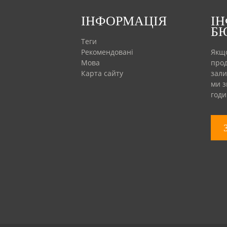
ІНФОРМАЦІЯ
І
Б
Теги
Рекомендовані
Якщо
Мова
прод
Карта сайту
зали
ми з
годи