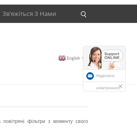
Зв'яжіться З Нами
English
Надіслати
електронного
листа
а повітряні фільтри з моменту свого