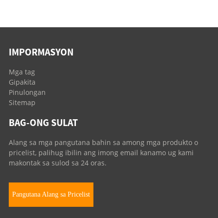
IMPORMASYON
Mga tag
Gipakita
Pinulongan
Sitemap
BAG-ONG SULAT
Alang sa mga pangutana bahin sa among mga produkto o
pricelist, palihug ibilin ang imong email kanamo ug kami
makontak sa sulod sa 24 oras.
Pangutana Alang sa Pricelist