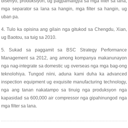
disenyo, produksiyon, ug pagpamaligya sa mga filter sa lana,
mga separator sa lana sa hangin, mga filter sa hangin, ug
uban pa.
4. Tulo ka opisina ang gilain nga gitukod sa Chengdu, Xian,
ug Baotou, sa tuig sa 2010.
5. Sukad sa paggamit sa BSC Strategy Performance
Management sa 2012, ang among kompanya makanunayon
nga nag-integrate sa domestic ug overseas nga mga bag-ong
teknolohiya. Tungod niini, aduna kami duha ka advanced
inspection equipment ug exquisite manufacturing technology,
nga ang tanan nakatampo sa tinuig nga produksyon nga
kapasidad sa 600,000 air compressor nga gipahinungod nga
mga filter sa lana.