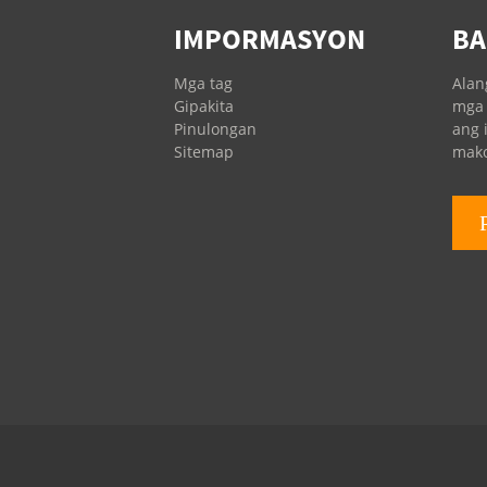
IMPORMASYON
BA
Ingersoll Rand Oil
Filters
Mga tag
Alan
Gipakita
mga 
Pinulongan
ang 
Sitemap
mako