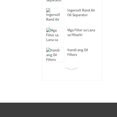
Ingersoll Rand Air
Oil Separator
Mga Filter sa Lana
sa Hitachi
Itandi ang Oil
Filters
Mga Filter sa
Fusheng Oil
Sullair Oil Filters
Atlas Copco &
Kaesor Oil Filters