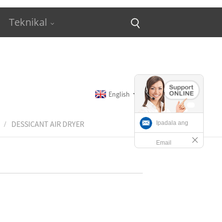
Teknikal
English
DESSICANT AIR DRYER
Ipadala ang
Email