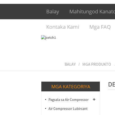
Balay
Mahitungod Kanat
Kontaka Kami
Mga FAQ
BALAY
MGA PRODUKTO
DE
MGA KATEGORIYA
Pagsala sa Air Compressor
Air Compressor Lubircant