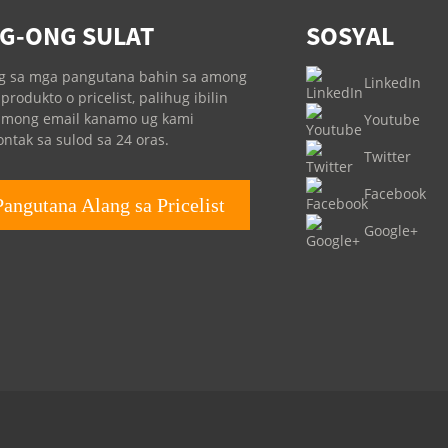
G-ONG SULAT
SOSYAL
g sa mga pangutana bahin sa among
LinkedIn
produkto o pricelist, palihug ibilin
imong email kanamo ug kami
Youtube
ntak sa sulod sa 24 oras.
Twitter
Facebook
Pangutana Alang sa Pricelist
Google+