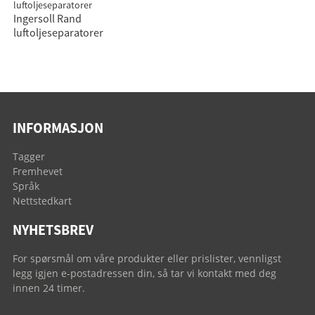
Ingersoll Rand
luftoljeseparatorer
INFORMASJON
Tagger
Fremhevet
Språk
Nettstedkart
NYHETSBREV
For spørsmål om våre produkter eller prislister, vennligst
legg igjen e-postadressen din, så tar vi kontakt med deg
innen 24 timer.