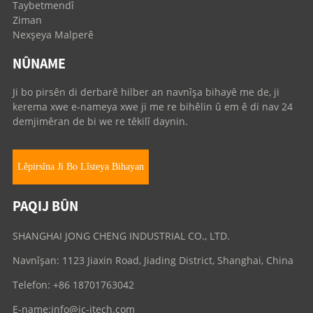
Taybetmendî
Ziman
Nexşeya Malperê
NÛNAME
Ji bo pirsên di derbarê hilber an navnîşa bihayê me de, ji
kerema xwe e-nameya xwe ji me re bihêlin û em ê di nav 24
demjimêran de bi we re têkilî daynin.
Lêpirsîna Ji Bo Lîsteya Bihayan
PAQIJ BÛN
SHANGHAI JONG CHENG INDUSTRIAL CO., LTD.
Navnîşan: 1123 Jiaxin Road, Jiading District, Shanghai, China
Telefon: +86 18701763042
E-name:
info@jc-itech.com