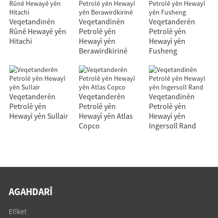
Veqetandinên
Veqetandinên
Veqetanderên
Rûnê Hewayê yên
Petrolê yên
Petrolê yên
Hitachi
Hewayî yên
Hewayî yên
Berawirdkirinê
Fusheng
Veqetanderên
Veqetanderên
Veqetandinên
Petrolê yên
Petrolê yên
Petrolê yên
Hewayî yên Sullair
Hewayî yên Atlas
Hewayî yên
Copco
Ingersoll Rand
AGAHDARÎ
Etîket