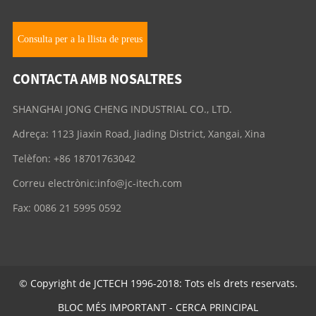
Consulta per a la llista de preus
CONTACTA AMB NOSALTRES
SHANGHAI JONG CHENG INDUSTRIAL CO., LTD.
Adreça: 1123 Jiaxin Road, Jiading District, Xangai, Xina
Telèfon: +86 18701763042
Correu electrònic:
info@jc-itech.com
Fax: 0086 21 5995 0592
© Copyright de JCTECH 1996-2018: Tots els drets reservats.
BLOC MÉS IMPORTANT
-
CERCA PRINCIPAL