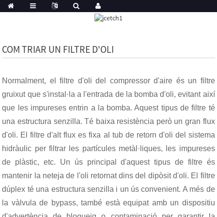
COM TRIAR UN FILTRE D'OLI
Normalment, el filtre d'oli del compressor d'aire és un filtre
gruixut que s'instal·la a l'entrada de la bomba d'oli, evitant així
que les impureses entrin a la bomba. Aquest tipus de filtre té
una estructura senzilla. Té baixa resistència però un gran flux
d'oli. El filtre d'alt flux es fixa al tub de retorn d'oli del sistema
hidràulic per filtrar les partícules metàl·liques, les impureses
de plàstic, etc. Un ús principal d'aquest tipus de filtre és
mantenir la neteja de l'oli retornat dins del dipòsit d'oli. El filtre
dúplex té una estructura senzilla i un ús convenient. A més de
la vàlvula de bypass, també està equipat amb un dispositiu
d'advertència de bloqueig o contaminació per garantir la