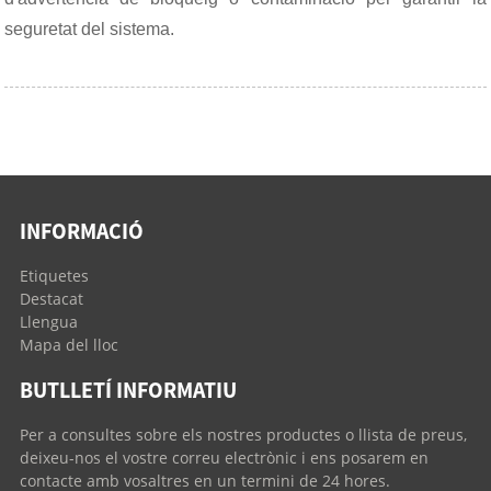
seguretat del sistema.
INFORMACIÓ
Etiquetes
Destacat
Llengua
Mapa del lloc
BUTLLETÍ INFORMATIU
Per a consultes sobre els nostres productes o llista de preus,
deixeu-nos el vostre correu electrònic i ens posarem en
contacte amb vosaltres en un termini de 24 hores.