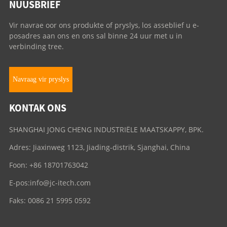
NUUSBRIEF
Vir navrae oor ons produkte of pryslys, los asseblief u e-
posadres aan ons en ons sal binne 24 uur met u in
verbinding tree.
Navraag vir pryslys
KONTAK ONS
SHANGHAI JONG CHENG INDUSTRIËLE MAATSKAPPY, BPK.
Adres: Jiaxinweg 1123, Jiading-distrik, Sjanghai, China
Foon: +86 18701763042
E-pos:
info@jc-itech.com
Faks: 0086 21 5995 0592