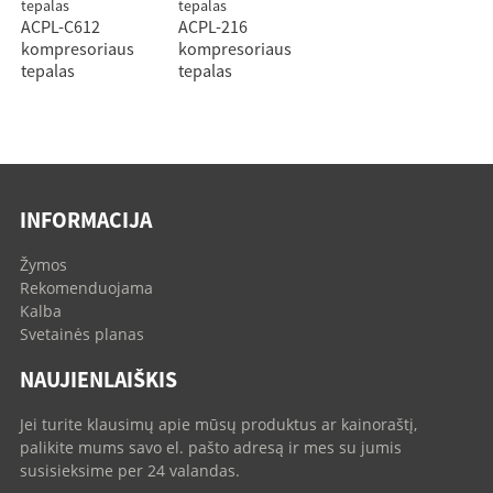
ACPL-C612
ACPL-216
kompresoriaus
kompresoriaus
tepalas
tepalas
INFORMACIJA
Žymos
Rekomenduojama
Kalba
Svetainės planas
NAUJIENLAIŠKIS
Jei turite klausimų apie mūsų produktus ar kainoraštį,
palikite mums savo el. pašto adresą ir mes su jumis
susisieksime per 24 valandas.