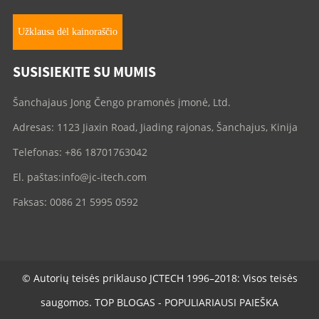
Užklausa dėl kainoraščio
SUSISIEKITE SU MUMIS
Šanchajaus Jong Čengo pramonės įmonė, Ltd.
Adresas: 1123 Jiaxin Road, Jiading rajonas, Šanchajus, Kinija
Telefonas: +86 18701763042
El. paštas:
info@jc-itech.com
Faksas: 0086 21 5995 0592
© Autorių teisės priklauso JCTECH 1996–2018: Visos teisės
saugomos.
TOP BLOGAS
-
POPULIARIAUSI PAIEŠKA