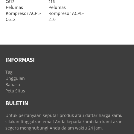
Pelumas
Pelumas
Kompresor ACPL-
Kompresor ACPL-
C612
216
INFORMASI
Tag
Unggulan
Bahasa
Peta Situs
BULETIN
Untuk pertanyaan seputar produk atau daftar harga kami,
silakan tinggalkan email Anda kepada kami dan kami akan
segera menghubungi Anda dalam waktu 24 jam.