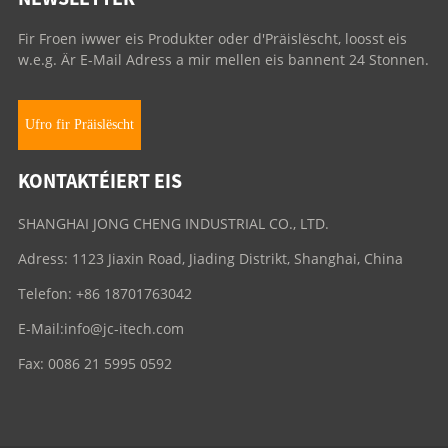
Fir Froen iwwer eis Produkter oder d'Präislëscht, loosst eis
w.e.g. Är E-Mail Adress a mir mellen eis bannent 24 Stonnen.
Ufro fir Präislëscht
KONTAKTÉIERT EIS
SHANGHAI JONG CHENG INDUSTRIAL CO., LTD.
Adress: 1123 Jiaxin Road, Jiading Distrikt, Shanghai, China
Telefon: +86 18701763042
E-Mail:
info@jc-itech.com
Fax: 0086 21 5995 0592