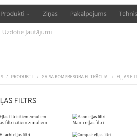
Produkti
Ziņas
Pakalpojums
Tehni
i Uzdotie Jautājumi
MS
PRODUKTI
GAISA KOMPRESORA FILTRĀCIJA
EĻĻAS FIL
ĻAS FILTRS
ļas filtri citiem zīmoliem
Mann eļļas filtri