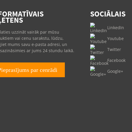
FORMATĪVAIS
SOCIĀLAIS
ĻETENS
LinkedIn
ēlaties uzzināt vairāk par mūsu
uktiem vai cenu sarakstu, lūdzu,
Youtube
ājiet mums savu e-pasta adresi, un
Twitter
sazināsimies ar jums 24 stundu laikā.
Facebook
Pieprasījums par cenrādi
Google+