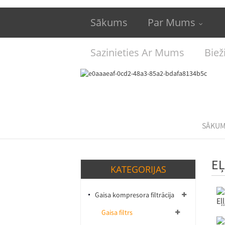
Sākums
Par Mums
Sazinieties Ar Mums
Biež
SĀKU
EĻ
KATEGORIJAS
Gaisa kompresora filtrācija
Eļ
Gaisa filtrs