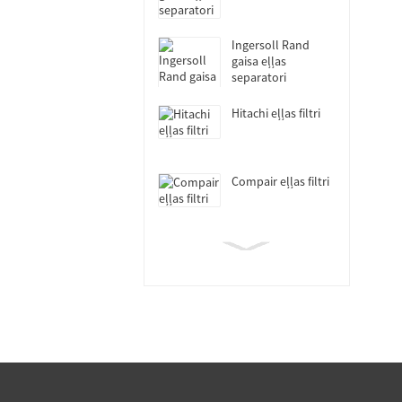
Ingersoll Rand
gaisa eļļas
separatori
Hitachi eļļas filtri
Compair eļļas filtri
Fusheng eļļas filtri
Sullair eļļas filtri
Atlas Copco un