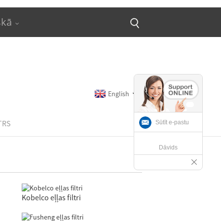
skā
English
TRS
Sūtīt e-pastu
Dāvids
Kobelco eļļas filtri