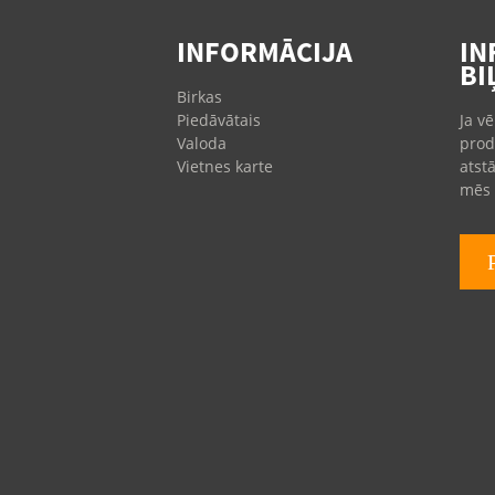
Kaesor eļļas filtri
INFORMĀCIJA
IN
Ingersoll Rand
BI
eļļas filtri
Birkas
Piedāvātais
Ja v
Valoda
prod
Vietnes karte
atst
mēs 